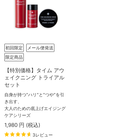
初回限定
メール便発送
限定商品
【特別価格】タイム アウ
ェイクニング トライアル
セット
自身が持つ"ハリ"と"つや"を引
き出す、
大人のための底上げエイジング
ケアシリーズ
1,980
円
(税込
)
3レビュー